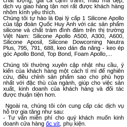
chất lượng, giá cả cạnh tranh, mẫu mã đẹp,
dịch vụ giao hàng tận nơi rất được khách hàng
nhôm kính yêu thích.
Chúng tôi tự hào là Đại lý cấp 1 Silicone Apollo
của tập đoàn Quốc Huy Anh với các sản phẩm
silicone và chất trám đình đám trên thị trường
Việt Nam: Silicone Apollo A500, A300, A600,
Silicone Aposil, Silicone Dowcorning Neutra
Plus, 795, 791, 688, keo dán đa năng - keo ép
góc Apollo Bond, Top Bond, Foam Apollo,...
Chúng tôi thường xuyên cập nhật nhu cầu, ý
kiến của khách hàng một cách tỉ mỉ để nghiên
cứu, điều chỉnh sản phẩm sao cho phù hợp
nhất với đặc thù của ngành, giúp cho việc sản
xuất, kinh doanh của khách hàng và đối tác
được thuận tiện hơn.
Ngoài ra, chúng tôi còn cung cấp các dịch vụ
hỗ trợ gia tăng như sau:
- Tư vấn miễn phí cho quý khách muốn kinh
doanh cửa hàng
ốc vít
, phụ kiện.