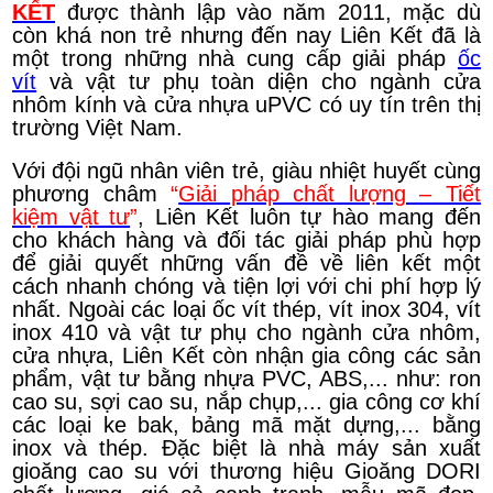
KẾT
được thành lập vào năm 2011, mặc dù
còn khá non trẻ nhưng đến nay Liên Kết đã là
một trong những nhà cung cấp giải pháp
ốc
vít
và vật tư phụ toàn diện cho ngành cửa
nhôm kính và cửa nhựa uPVC có uy tín trên thị
trường Việt Nam.
Với đội ngũ nhân viên trẻ, giàu nhiệt huyết cùng
phương châm
“
Giải pháp chất lượng – Tiết
kiệm vật tư
”
, Liên Kết luôn tự hào mang đến
cho khách hàng và đối tác giải pháp phù hợp
để giải quyết những vấn đề về liên kết một
cách nhanh chóng và tiện lợi với chi phí hợp lý
nhất. Ngoài các loại ốc vít thép, vít inox 304, vít
inox 410 và vật tư phụ cho ngành cửa nhôm,
cửa nhựa, Liên Kết còn nhận gia công các sản
phẩm, vật tư bằng nhựa PVC, ABS,... như: ron
cao su, sợi cao su, nắp chụp,... gia công cơ khí
các loại ke bak, bảng mã mặt dựng,... bằng
inox và thép. Đặc biệt là nhà máy sản xuất
gioăng cao su với thương hiệu Gioăng DORI