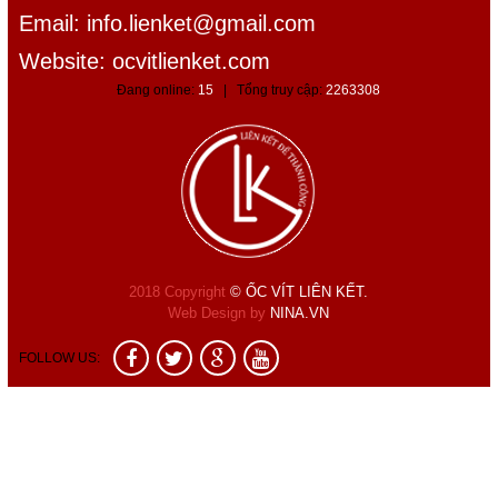
Email:
info.lienket@gmail.com
Website: ocvitlienket.com
Đang online:
15
| Tổng truy cập:
2263308
2018 Copyright
© ỐC VÍT LIÊN KẾT.
Web Design by
NINA.VN
FOLLOW US: