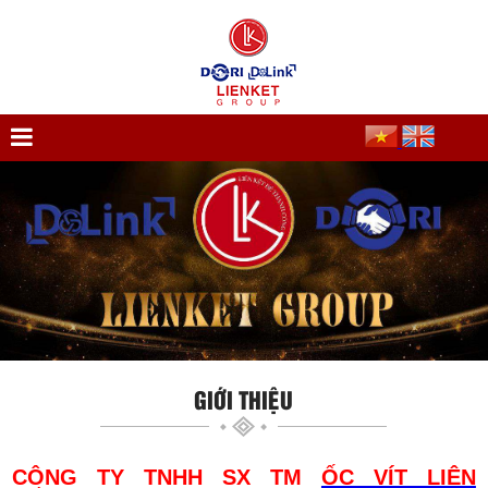
GIỚI THIỆU
CÔNG TY TNHH SX TM
ỐC VÍT LIÊN