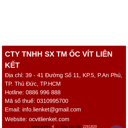
CTY TNHH SX TM ỐC VÍT LIÊN
KẾT
Địa chỉ: 39 - 41 Đường Số 11, KP.5, P.An Phú,
TP. Thủ Đức, TP.HCM
Hotline: 0886 996 888
Mã số thuế: 0310995700
Email:
info.lienket@gmail.com
Website: ocvitlienket.com
Đang online:
4
| Tổng truy cập:
2261820