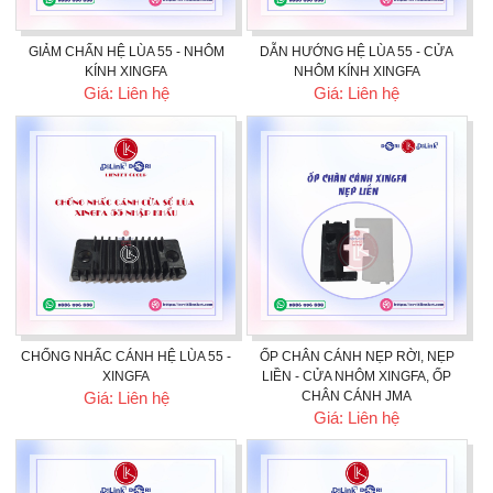
GIẢM CHẤN HỆ LÙA 55 - NHÔM
DẪN HƯỚNG HỆ LÙA 55 - CỬA
KÍNH XINGFA
NHÔM KÍNH XINGFA
Giá: Liên hệ
Giá: Liên hệ
CHỐNG NHẤC CÁNH HỆ LÙA 55 -
ỐP CHÂN CÁNH NẸP RỜI, NẸP
XINGFA
LIỀN - CỬA NHÔM XINGFA, ỐP
Giá: Liên hệ
CHÂN CÁNH JMA
Giá: Liên hệ