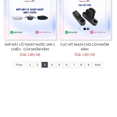
NẮP ĐẬY LỖ THOÁT NƯỚC VAN 1
CỤC HÍT NHỰA CHO CỬA NHÔM
CHIỀU - CỬA NHÔM KÍNH
KÍNH
Giá: Liên hệ
Giá: Liên hệ
First
1
2
3
4
5
6
7
8
9
End