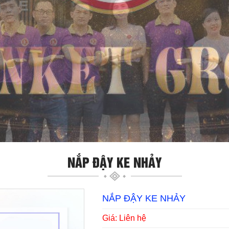
NẮP ĐẬY KE NHẢY
NẮP ĐẬY KE NHẢY
Giá: Liên hệ