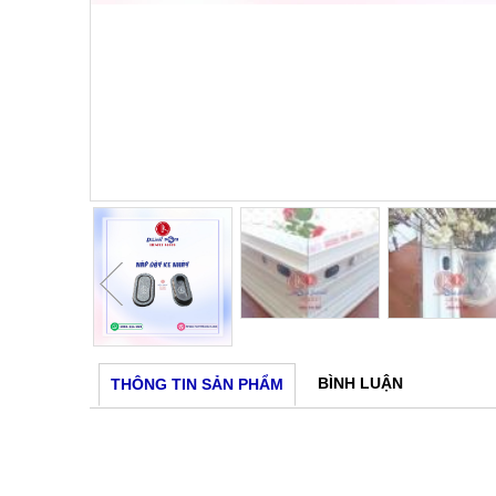
Hover to zoom
Hover to zoom
Hover to zoom
Hover to zoom
BÌNH LUẬN
THÔNG TIN SẢN PHẨM