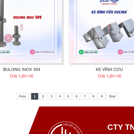
BULONG INOX 304
KE VĨNH CỬU
Giá: Liên hệ
Giá: Liên hệ
First
1
2
3
4
5
6
7
8
9
End
CTY TN