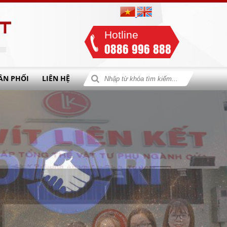
Hotline
0886 996 888
ÂN PHỐI
LIÊN HỆ