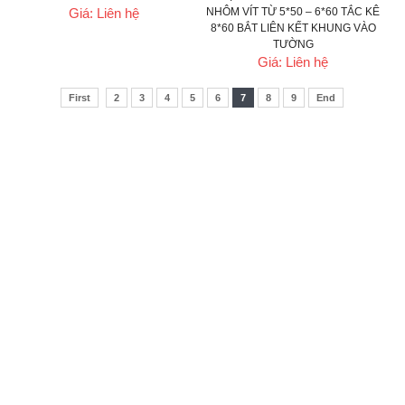
Giá: Liên hệ
NHÔM VÍT TỪ 5*50 – 6*60 TẮC KÊ
8*60 BẮT LIÊN KẾT KHUNG VÀO
TƯỜNG
Giá: Liên hệ
First
2
3
4
5
6
7
8
9
End