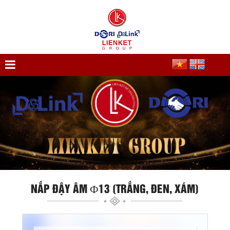
NẮP ĐẬY ÂM Ф13 (TRẮNG, ĐEN, XÁM)