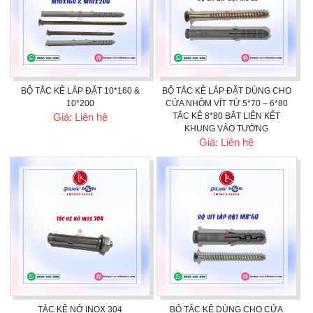
BỘ TẮC KÊ LẮP ĐẶT 10*160 &
BỘ TẮC KÊ LẮP ĐẶT DÙNG CHO
10*200
CỬA NHÔM VÍT TỪ 5*70 – 6*80
Giá: Liên hệ
TẮC KÊ 8*80 BẮT LIÊN KẾT
KHUNG VÀO TƯỜNG
Giá: Liên hệ
TẮC KÊ NỞ INOX 304
BỘ TẮC KÊ DÙNG CHO CỬA