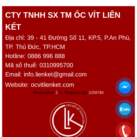
CTY TNHH SX TM ỐC VÍT LIÊN
KẾT
Địa chỉ: 39 - 41 Đường Số 11, KP.5, P.An Phú,
TP. Thủ Đức, TP.HCM
Hotline: 0886 996 888
Mã số thuế: 0310995700
Email:
info.lienket@gmail.com
Website: ocvitlienket.com
Đang online:
2
| Tổng truy cập:
2259780