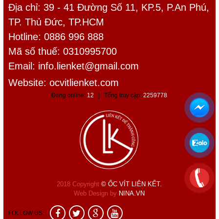
Địa chỉ: 39 - 41 Đường Số 11, KP.5, P.An Phú,
TP. Thủ Đức, TP.HCM
Hotline: 0886 996 888
Mã số thuế: 0310995700
Email:
info.lienket@gmail.com
Website: ocvitlienket.com
Đang online:
12
| Tổng truy cập:
2259778
2018 Copyright
© ỐC VÍT LIÊN KẾT.
Web Design by
NINA.VN
FOLLOW US: