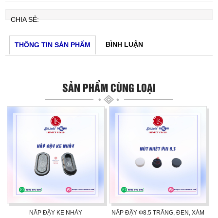
CHIA SẺ:
BÌNH LUẬN
THÔNG TIN SẢN PHẨM
SẢN PHẨM CÙNG LOẠI
NẮP ĐẬY KE NHẢY
NẮP ĐẬY Ф8.5 TRẮNG, ĐEN, XÁM