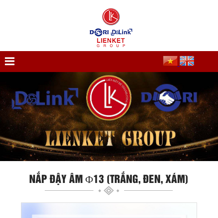
NẮP ĐẬY ÂM Ф13 (TRẮNG, ĐEN, XÁM)