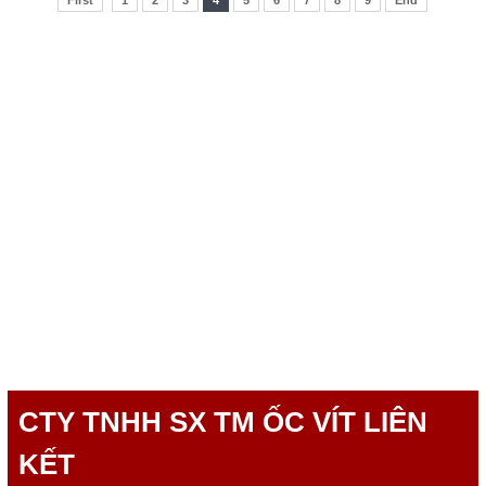
First
1
2
3
4
5
6
7
8
9
End
CTY TNHH SX TM ỐC VÍT LIÊN
KẾT