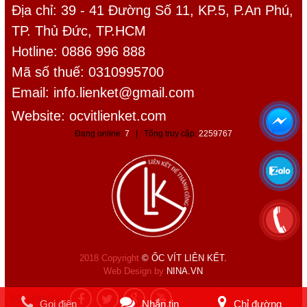
Địa chỉ: 39 - 41 Đường Số 11, KP.5, P.An Phú,
TP. Thủ Đức, TP.HCM
Hotline: 0886 996 888
Mã số thuế: 0310995700
Email:
info.lienket@gmail.com
Website: ocvitlienket.com
Đang online:
7
| Tổng truy cập:
2259767
2018 Copyright
© ỐC VÍT LIÊN KẾT.
Web Design by
NINA.VN
FOLLOW US:
Gọi điện
Nhắn tin
Chỉ đường