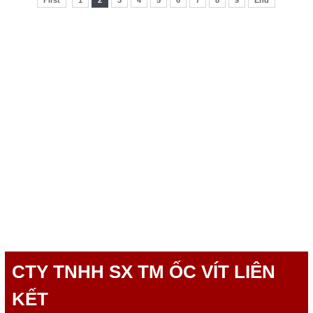
First
1
2
3
4
5
6
7
8
9
End
CTY TNHH SX TM ỐC VÍT LIÊN
KẾT