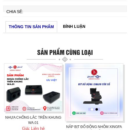
CHIA SẺ:
BÌNH LUẬN
THÔNG TIN SẢN PHẨM
SẢN PHẨM CÙNG LOẠI
NHỰA CHỐNG LẮC TRÊN KHUNG
WA.01
NẮP BỊT ĐỐ ĐỘNG NHÔM XINGFA
Giá: Liên hệ