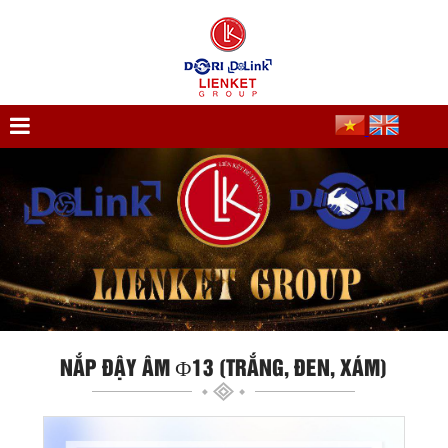
NẮP ĐẬY ÂM Ф13 (TRẮNG, ĐEN, XÁM)