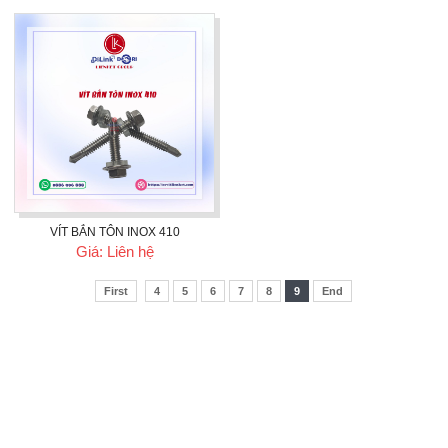
VÍT BẮN TÔN INOX 410
Giá: Liên hệ
First
4
5
6
7
8
9
End