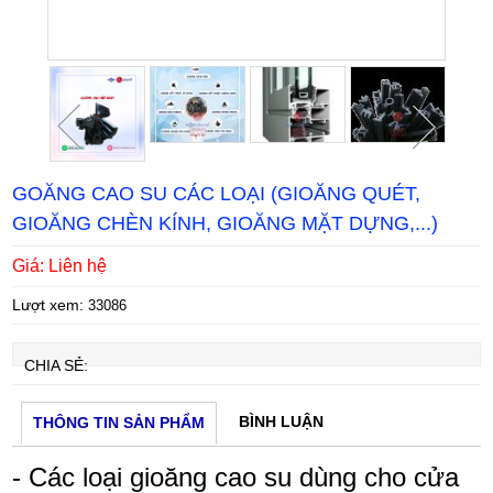
Tap to expand
Tap to expand
GOĂNG CAO SU CÁC LOẠI (GIOĂNG QUÉT,
GIOĂNG CHÈN KÍNH, GIOĂNG MẶT DỰNG,...)
Giá: Liên hệ
Lượt xem:
33086
CHIA SẺ:
BÌNH LUẬN
THÔNG TIN SẢN PHẨM
- Các loại gioăng cao su dùng cho cửa