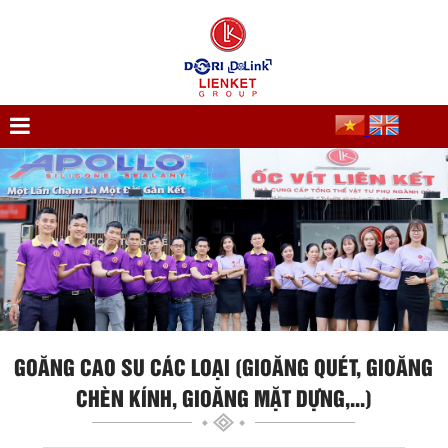
GOĂNG CAO SU CÁC LOẠI (GIOĂNG QUÉT, GIOĂNG
CHÈN KÍNH, GIOĂNG MẶT DỰNG,...)