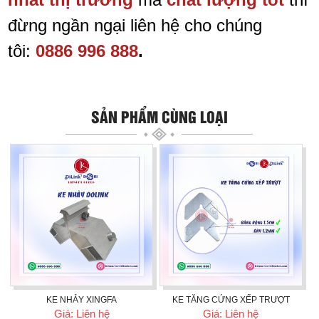
đừng ngần ngại liên hệ cho chúng
tôi:
0886 996 888
.
SẢN PHẨM CÙNG LOẠI
KE NHẢY XINGFA
KE TĂNG CỨNG XẾP TRƯỢT
Giá: Liên hệ
Giá: Liên hệ